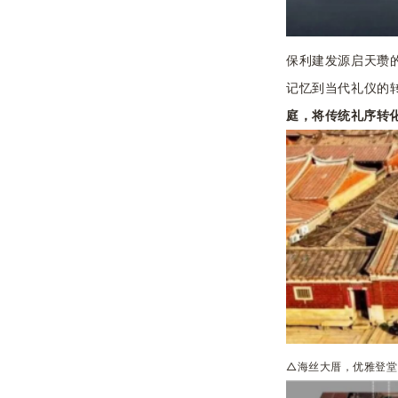
保利建发源启天瓒
记忆到当代礼仪的
庭，将传统礼序转
△海丝大厝，优雅登堂