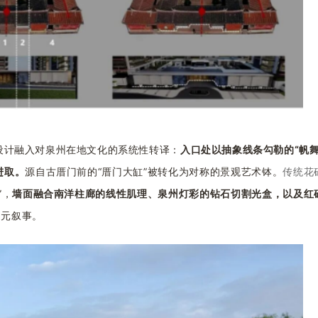
设计融入对泉州在地文化的系统性转译：
入口处
以抽象线条勾勒的
“帆
进取。
源自古厝门前的
“厝门大缸”被转化为对称的景观艺术钵。
传统花
”，
墙面融合南洋柱廊的线性肌理、泉州灯彩的钻石切割光盒
，
以及红
多元叙事。