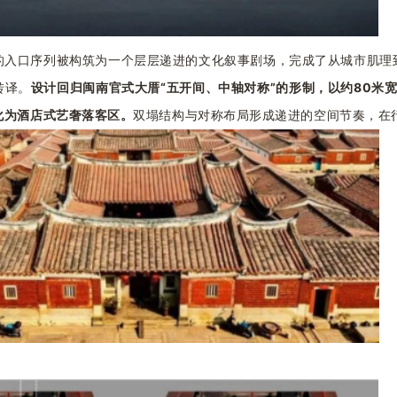
的入口序列被构筑为一个层层递进的文化叙事剧场，
完成了从城市肌理
转译。
设计回归闽南官式大厝
“五开间、中轴对称”的形制，
以约
80米
化为酒店式艺奢落客区。
双塌结构与对称布局形成递进的空间节奏，在