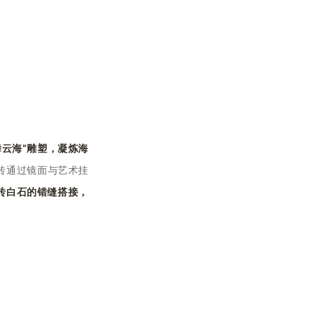
舞云海”雕塑
，
凝炼海
砖通过镜面与艺术挂
砖白石的错缝搭接，