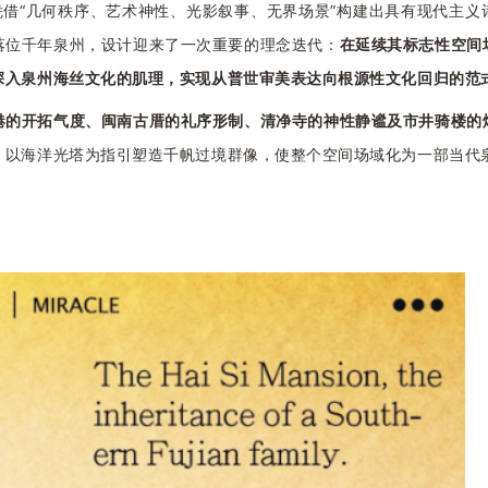
凭借“几何秩序、艺术神性、光影叙事、无界场景”构建出具有现代主义
落位千年泉州，设计迎来了一次重要的理念迭代：
在延续其标志性空间
深入泉州海丝文化的肌理，实现从普世审美表达向根源性文化回归的范
港的开拓气度、闽南古厝的礼序形制、清净寺的神性静谧及市井骑楼的
。以海洋光塔为指引塑造千帆过境群像，使整个空间场域化为一部当代