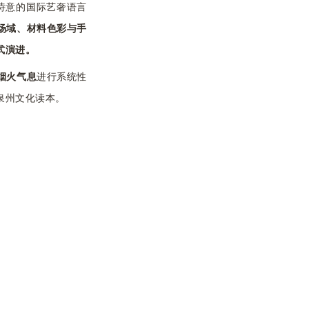
诗意的国际艺奢语言
场域、材料色彩与手
式演进。
烟火气息
进行系统性
泉州文化读本。