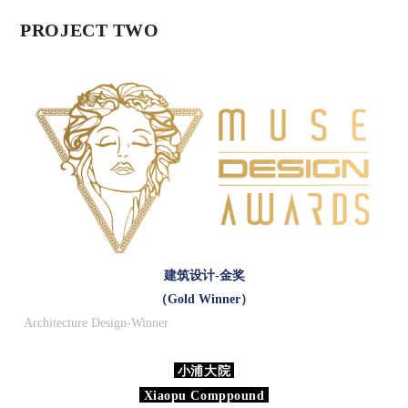
PROJECT TWO
建筑设计-金奖
（Gold
Winner
）
Architecture Design-Winner
小浦大院
Xiaopu Comppound