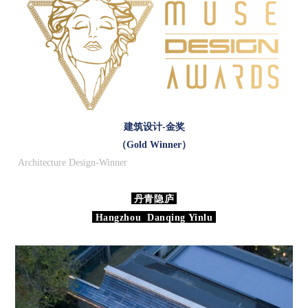
建筑设计-金奖
（
Gold
Winner
）
Architecture Design-Winner
丹青隐庐
Hangzhou Danqing Yinlu