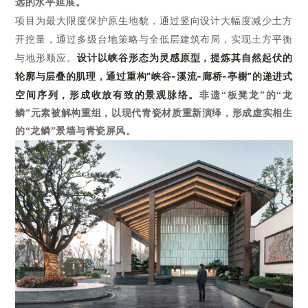
远的水平延展。
项目为最大限度保护原生地貌，
通过竖向设计大幅度减少土方
开挖量，
通过多级台地策略与全低层建筑布局
，
实现土方平衡
与地形顺应。
设计以峡谷形态为灵感原型，提炼其自然起伏的
轮廓与层叠的肌理，通过重构
“峡谷-溪流-廊桥-亭榭”的递进式
空间序列，形成收放有致的景观脉络。
非遗
“板凳龙”的“龙
鳞”元素被解构重组，以现代青瓷材质重新演绎，形成虚实相生
的“龙鳞”景墙与青瓷屏风。