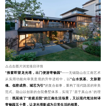
△点击图片浏览项目详情
"推窗即望龙光塔，出门便游寄畅园"
——无锡隐山在江南艺术
从实用功能向
审美意境
的
升华进程
中，以
"山水筑基、文脉塑
魂、低密成势、城芯为引"
的复合叙事，重构了现代隐居的审美
范式。
隐山以创新的合院叠墅体系，实现了
"
居于真山水
"的理
既延续了
"前庭后院"的江南生活场景，又以现代
笔法
转译
想：
寄畅园五十景，让龙光塔影成为日常生活的框景。