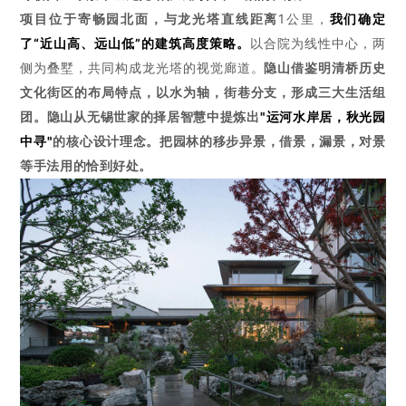
1公里，
我们确定
项目位于寄畅园北面，与龙光塔直线距离
了
“近山高、远山低”的建筑高度策略。
以合院为线性中心，两
侧为叠墅，共同构成龙光塔的视觉廊道。
隐山
借鉴明清桥历史
文化街区的布局特点，以水为轴，街巷分支，
形成三大生活组
"运河水岸居，秋光园
团。
隐山从无锡世家的
择居智慧
中提炼出
中寻"
的核心设计理念。把园林的移步异景，借景，漏景，对景
等手法用的恰到好处。