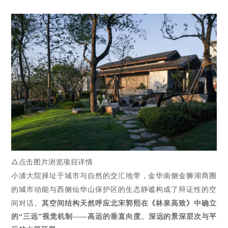
△点击图片浏览项目详情
小浦大院
择址于城市与自然的交汇地带，金华南侧金狮湖商圈
的城市动能与西侧仙华山保护区的生态静谧构成了辩证性的空
间对话。
其空间结构天然呼应北宋郭熙在
《林泉高致》
中确立
的
“三远”视觉机制——高远的垂直向度、深远的景深层次与平