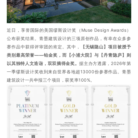
近日，享誉国际的美国缪斯设计奖（Muse Design Awards）
公布获奖结果。
青墨建筑设计的三项原创作品，有幸在众多参
赛作品中获得评审团的肯定。其中，
【
无锡隐山
】
项目被授予
类别最高荣誉——铂金奖，
而
【小浦大院】
与
【
丹青隐庐
】
则
以其独特人文造诣，双双摘得金奖
。
据主办方透露，2026年第
一季缪斯设计奖收到来自世界各地超13000份参赛作品。
青墨
建筑设计一共申报三个项目，获奖率100%。