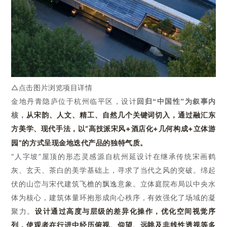
△点击图片浏览项目详情
金地丹青隐庐位于杭州临平区，
设计
回归
“
中国性
”
为
叙事
内
从宋韵、人文、精工、自然几个关键词切入，通过融汇东
核，
方美学、现代手法，以
“高技派宋风
+
酒店化
+
几何构成
+
立体游
园”的方式呈现金地迭代产品的独特气质。
“人字坡”屋顶的形态灵感源自杭州延
设计
在继承传统
宋画鹤
灰、玄天、茶白的美学
基础上，寻求了当代之风的突破。
绵起
伏的山峦与宋代建筑飞檐的飘逸意象。
立体庭院布局以中央水
体为核心，建筑体量环抱形成向心秩序，有效强化了场域的凝
聚力。
设计通过高度与层级的差异化操作，优化空间视觉序
列，使观者在行进中经历俯视、仰望、远眺及非线性透视等多