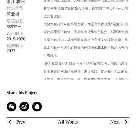
靠著名的文化遗址，又有距杭州市区中心最近的丘陵绿地
浙江 杭州
建筑类型
和水网平原相结合的生态环境。距杭州市中心15km，周
商业街
边交通便捷。
建筑面积
良渚文化村特殊的场地文化，为玉鸟集商业街“聚落式”的
68935㎡
设计构思埋下伏笔。玉鸟集商业街位于杭州主城区西北侧
设计时间
2019-2020
良渚文化村内，基地既紧靠著名的良渚文化遗址公园，又
建成时间
具备距杭州市区中心最近的丘陵绿地和水网平原相结合的
2023
生态环境。
作为良渚文化村最后一片可供雕琢的宝地，周边毛细血
管街巷住区网络已然完善，设计着眼于传承独一无二的良
渚文化。在规划层面，基于原有传统村落要素，场地以大
开大阖为策略——保留原有的场地记忆及生态绿地、连接
Share this Project
场地原有的商业业态及精神地标、肌理体现传承良渚水乡
泽国的村落形式、标志性多广场将新商业街功能进行合理
置入与布局……正如青墨本身所希望的，打破物理边界隔
阂感的聚落式设计，最为适宜驱动人们来此交融、欢聚。
Prev
All Works
Next
此外，建筑也在极大程度上，提炼了良渚古城传统在地性
文化元素。大屋顶、柱廊支撑、景观微地形的基座，整体