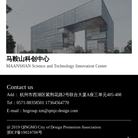
马鞍山科创中心
MAANSHAN Science and Technology Innovation Center
Contact us
Add： 杭州市西湖区紫荆花路2号联合大厦A座三单元405-408
Tel：0571-88358501 17364564770
E-mail：hzgroup.xm@qmjz-design.com
@ 2019 QINGMO City of Design Promotion Association
浙ICP备19024706号