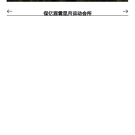
保亿观雲昆月运动会所
保亿（观雲昆月）酒店
无锡·南门·小团月庐
杭州建发缦云展示区
招商武汉城建花园里
永嘉·洲际英迪格酒店
宁波保利汀澜瑧悦
万科彩虹天空之城
上海七宝未来城
马鞍山科创中心
上海七宝未来城
万科•郡西安岚
华发建发缦云
大华春山椿树
建发观唐府
跃龙谷酒店
玉鸟集
玉鸟集
Project
/
项目
Load more
酒店
阳伊滨区诸葛镇杨沟村
跃龙谷酒店
YUELONGGU